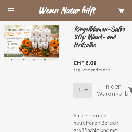
Zum
Wenn Natur hilft
Hauptinhalt
springen
Ringelblumen-Salbe
50g: Wund- und
Heilsalbe
CHF 6,00
zzgl. Versandkosten
In den
Warenkorb
Am besten den
betroffenen Bereich
großflächig und mit